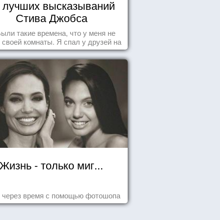
 лучших высказываний
Стива Джобса
.Были такие времена, что у меня не
 своей комнаты. Я спал у друзей на
у, а для того, чтобы купить еды -
авал бутылки из под кока-колы"
Жизнь - только миг...
 через время с помощью фотошопа