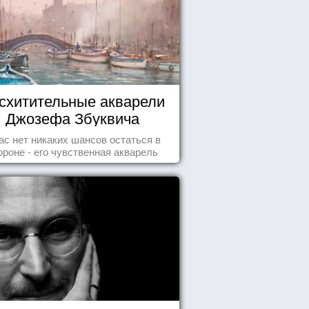
схитительные акварели
Джозефа Збуквича
ас нет никаких шансов остаться в
ороне - его чувственная акварель
покорила жителей всего мира.