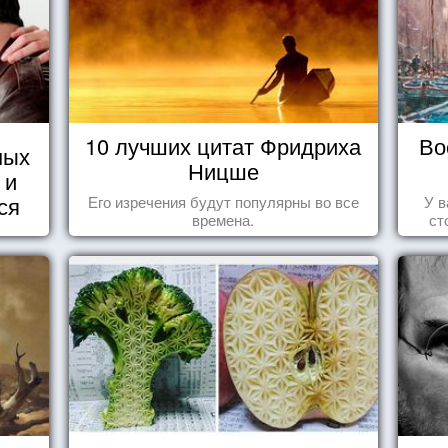
10 лучших цитат Фридриха
Во
ных
Ницше
 и
ся
Его изречения будут популярны во все
У в
времена.
ст