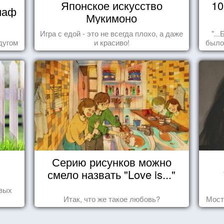
Японское искусство
10
иаф
Мукимоно
Игра с едой - это не всегда плохо, а даже
"..
дугом
и красиво!
было
пол
сд
Серию рисунков можно
смело назвать "Love is..."
овых
Итак, что же такое любовь?
Мост