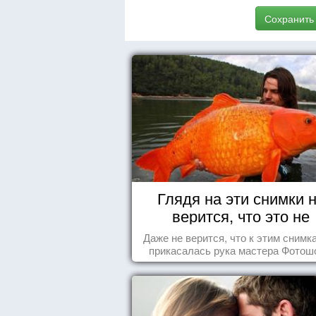
Сохранить
Глядя на эти снимки 
верится, что это не
Фотошоп!
Даже не верится, что к этим снимк
прикасалась рука мастера Фотош