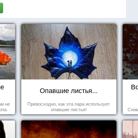
не
В
Опавшие листья...
ам не
Превосходно, как эта пара использует
опа.
опавшие листья!
Сним