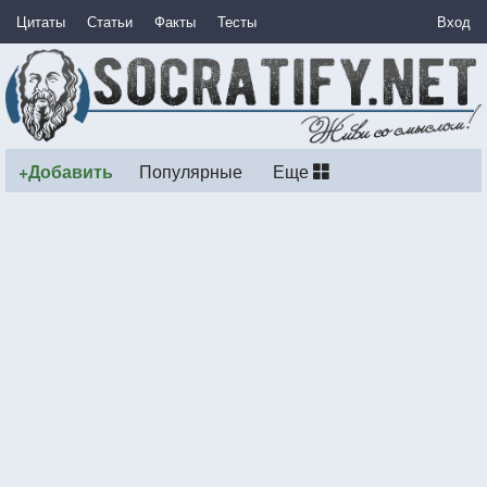
Цитаты
Статьи
Факты
Тесты
Вход
+Добавить
Популярные
Еще