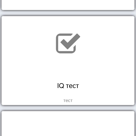
IQ тест
тест