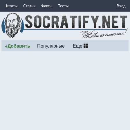
Цитаты
Статьи
Факты
Тесты
Вход
+Добавить
Популярные
Еще