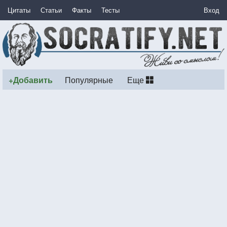
Цитаты
Статьи
Факты
Тесты
Вход
+Добавить
Популярные
Еще