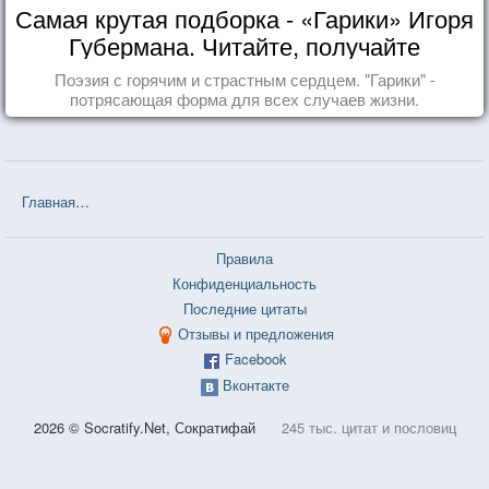
Самая крутая подборка - «Гарики» Игоря
Губермана. Читайте, получайте
удовольствие!
Поэзия с горячим и страстным сердцем. "Гарики" -
потрясающая форма для всех случаев жизни.
Главная
❤❤❤ Шесть способов располагать к себе людей (Дейл Ка
Правила
Конфиденциальность
Последние цитаты
Отзывы и предложения
Facebook
Вконтакте
2026 © Socratify.Net, Сократифай
245 тыс. цитат и пословиц