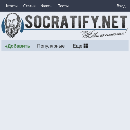
Цитаты
Статьи
Факты
Тесты
Вход
+Добавить
Популярные
Еще