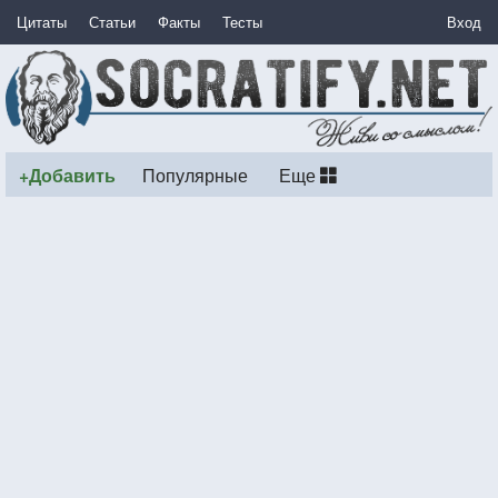
Цитаты
Статьи
Факты
Тесты
Вход
+Добавить
Популярные
Еще