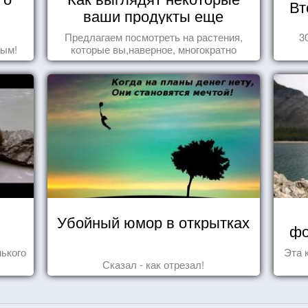
Вт
ваши продукты еще
живыми?
Предлагаем посмотреть на растения,
3
дым!
которые вы,наверное, многократно
видели , но никогда не представляли
себе, что употребляете их в пищу.
Убойный юмор в открытках
фо
ького
Эта 
Сказал - как отрезал!