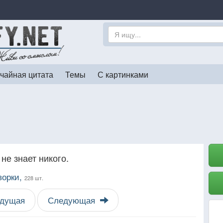
чайная цитата
Темы
С картинками
не знает никого.
ворки,
228 шт.
дущая
Следующая