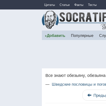
Цитаты
Статьи
Факты
Тесты
+Добавить
Популярные
Слу
Все знают обезьяну, обезьяна 
—
Шведские пословицы и пого
Преды