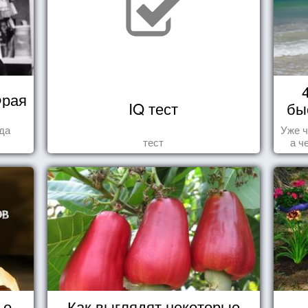
Фрая
IQ тест
бы
гда
Уже ч
тест
а ч
 о
Как выглядят некоторые