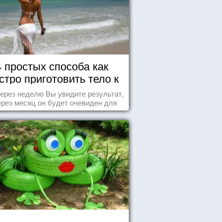
4 простых способа как
стро приготовить тело к
морю
ерез неделю Вы увидите результат,
ерез месяц он будет очевиден для
всех!