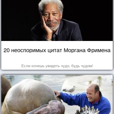
20 неоспоримых цитат Моргана Фримена
Если хочешь увидеть чудо, будь чудом!