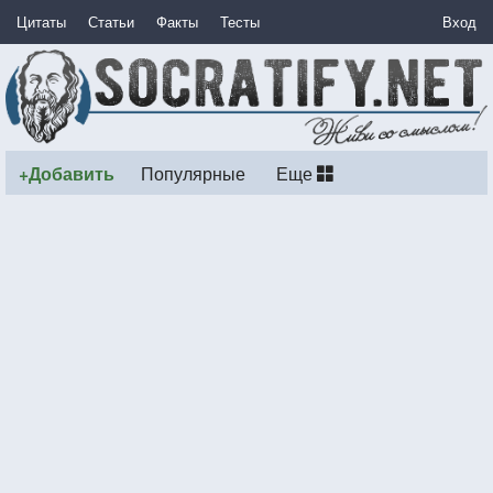
Цитаты
Статьи
Факты
Тесты
Вход
+Добавить
Популярные
Еще