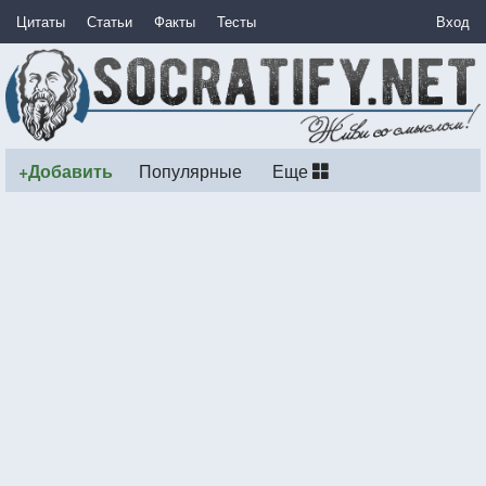
Цитаты
Статьи
Факты
Тесты
Вход
+Добавить
Популярные
Еще