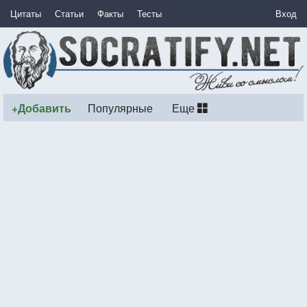
Цитаты
Статьи
Факты
Тесты
Вход
+Добавить
Популярные
Еще