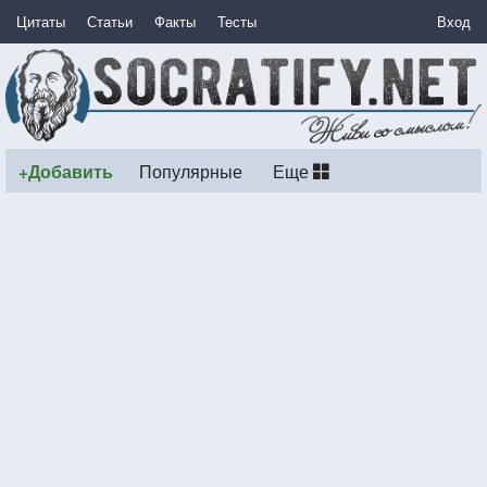
Цитаты
Статьи
Факты
Тесты
Вход
+Добавить
Популярные
Еще