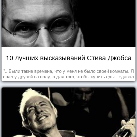
10 лучших высказываний Стива Джобса
"...Были такие времена, что у меня не было своей комнаты. Я
спал у друзей на полу, а для того, чтобы купить еды - сдавал
бутылки из под кока-колы"