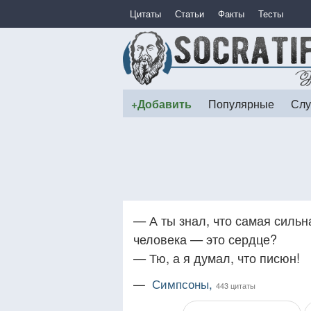
Цитаты
Статьи
Факты
Тесты
+Добавить
Популярные
Слу
— А ты знал, что самая сильн
человека — это сердце?
— Тю, а я думал, что писюн!
—
Симпсоны,
443 цитаты