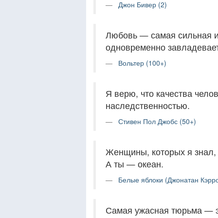
Джон Бивер (2)
Любовь — самая сильная из
одновременно завладевает
Вольтер (100+)
Я верю, что качества чело
наследственностью.
Стивен Пол Джобс (50+)
Женщины, которых я знал, 
А ты — океан.
Белые яблоки (Джонатан Кэрро
Самая ужасная тюрьма — э