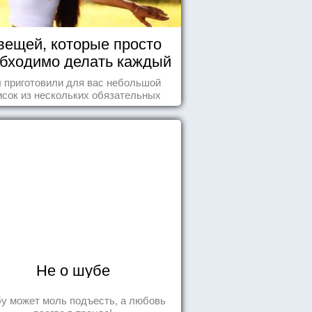
вещей, которые просто
бходимо делать каждый
день
 приготовили для вас небольшой
исок из нескольких обязательных
ей, которые должны стать частью
вашего дня.
Не о шубе
у может моль подъесть, а любовь