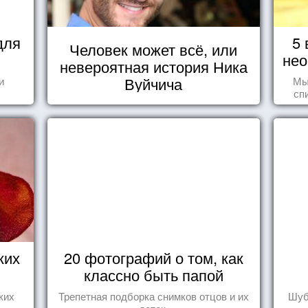
для
5 
Человек может всё, или
нео
невероятная история Ника
Вуйчича
и
Мы
сп
вещ
ких
20 фотографий о том, как
классно быть папой
ких
Трепетная подборка снимков отцов и их
Шуб