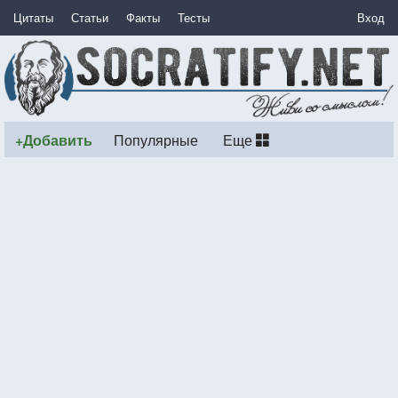
Цитаты
Статьи
Факты
Тесты
Вход
+Добавить
Популярные
Еще