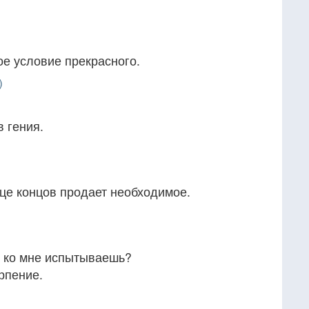
ое условие прекрасного.
)
 гения.
нце концов продает необходимое.
ы ко мне испытываешь?
рпение.