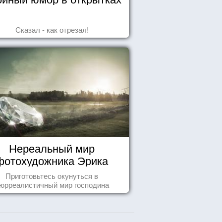
Сказал - как отрезал!
Нереальный мир
фотохудожника Эрика
Йоханссона
Приготовьтесь окунуться в
юрреалистичный мир господина
Йоханссона