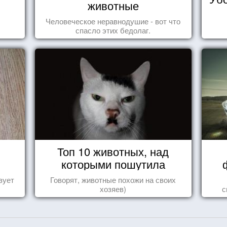
животные
Человеческое неравнодушие - вот что
спасло этих бедолаг.
Топ 10 животных, над
которыми пошутила
природа
зует
Говорят, животные похожи на своих
хозяев)
с