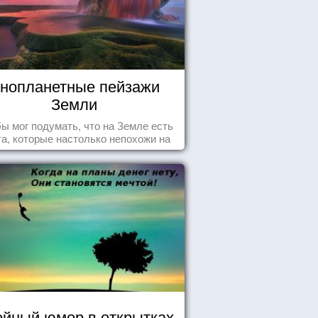
нопланетные пейзажи
Земли
бы мог подумать, что на Земле есть
а, которые настолько непохожи на
ычные для человечества пейзажи,
 кажутся и вовсе инопланетными!
йный юмор в открытках