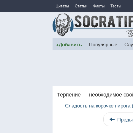
Цитаты
Статьи
Факты
Тесты
+Добавить
Популярные
Слу
Терпение — необходимое свой
—
Сладость на корочке пирога
Преды