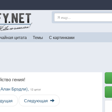
чайная цитата
Темы
С картинками
ство гения!
 (Алан Брэдли),
12 цитат
дущая
Следующая