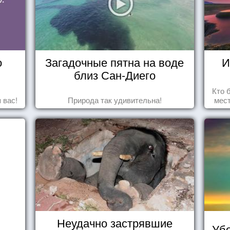
о
Загадочные пятна на воде
И
близ Сан-Диего
Кто 
 вас!
Природа так удивительна!
мест
прив
что
Неудачно застрявшие
Убо