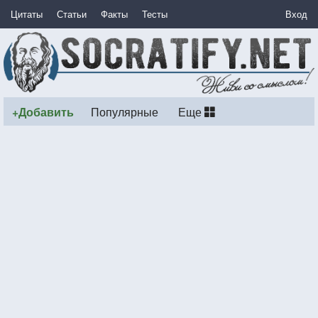
Цитаты
Статьи
Факты
Тесты
Вход
+Добавить
Популярные
Еще