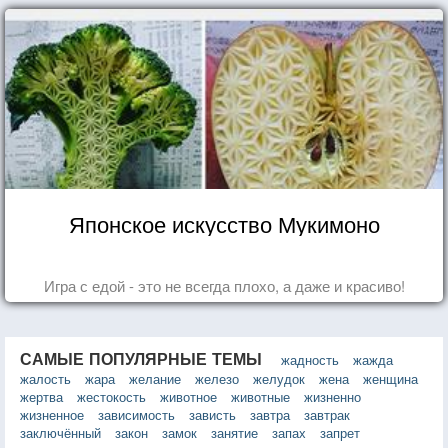
Японское искусство Мукимоно
Игра с едой - это не всегда плохо, а даже и красиво!
САМЫЕ ПОПУЛЯРНЫЕ ТЕМЫ
жадность
жажда
жалость
жара
желание
железо
желудок
жена
женщина
жертва
жестокость
животное
животные
жизненно
жизненное
зависимость
зависть
завтра
завтрак
заключённый
закон
замок
занятие
запах
запрет