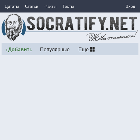
Цитаты
Статьи
Факты
Тесты
Вход
+Добавить
Популярные
Еще