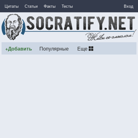
Цитаты
Статьи
Факты
Тесты
Вход
+Добавить
Популярные
Еще