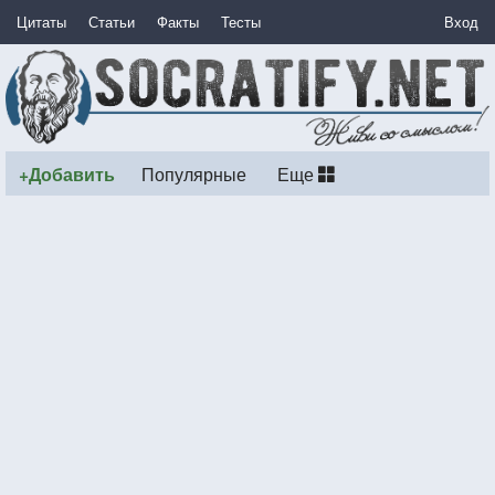
Цитаты
Статьи
Факты
Тесты
Вход
+Добавить
Популярные
Еще