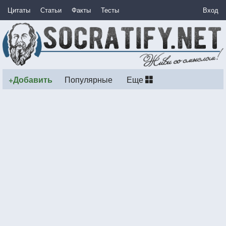
Цитаты
Статьи
Факты
Тесты
Вход
+Добавить
Популярные
Еще