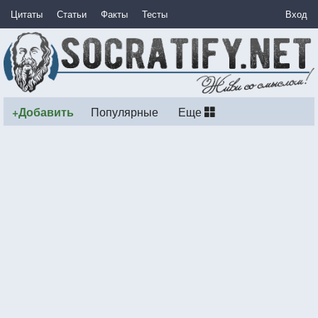
Цитаты
Статьи
Факты
Тесты
Вход
+Добавить
Популярные
Еще