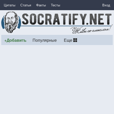
Цитаты
Статьи
Факты
Тесты
Вход
+Добавить
Популярные
Еще