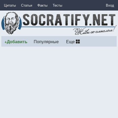
Цитаты
Статьи
Факты
Тесты
Вход
+Добавить
Популярные
Еще