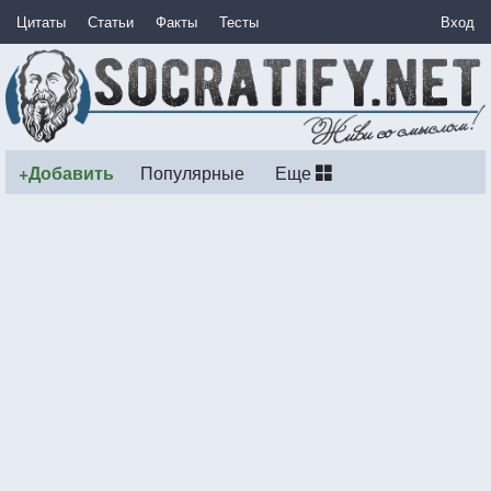
Цитаты
Статьи
Факты
Тесты
Вход
+Добавить
Популярные
Еще