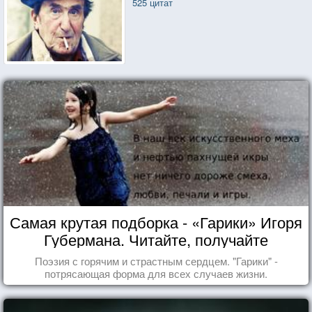
525 цитат
Самая крутая подборка - «Гарики» Игоря
Губермана. Читайте, получайте
удовольствие!
Поэзия с горячим и страстным сердцем. "Гарики" -
потрясающая форма для всех случаев жизни.