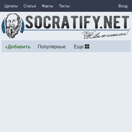
Цитаты
Статьи
Факты
Тесты
Вход
+Добавить
Популярные
Еще