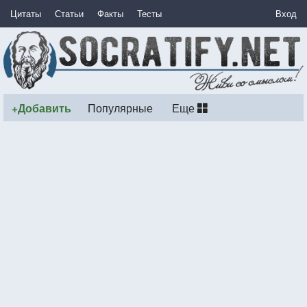
Цитаты
Статьи
Факты
Тесты
Вход
+Добавить
Популярные
Еще