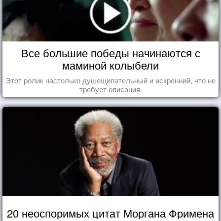
Все большие победы начинаются с
маминой колыбели
Этот ролик настолько душещипательный и искренний, что не
требует описания.
20 неоспоримых цитат Моргана Фримена