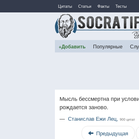
Цитаты
Статьи
Факты
Тесты
+Добавить
Популярные
Слу
Мысль бессмертна при услови
рождается заново.
—
Станислав Ежи Лец,
900 цитат
Предыдущая