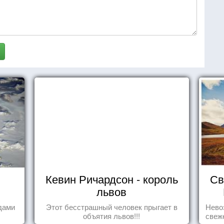
Кевин Ричардсон - король
Св
львов
дами
Этот бесстрашный человек прыгает в
Нево
объятия львов!!!
свеж