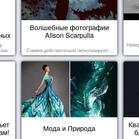
Волшебные фотографии
ных
Alison Scarpulla
у
Невер
азна
Снимки действительно гипнотизируют...
ьет
Ква
Мода и Природа
ам!
б