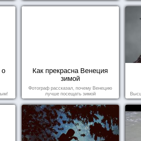
 о
Как прекрасна Венеция
зимой
Фотограф рассказал, почему Венецию
дым!
лучше посещать зимой
Высш