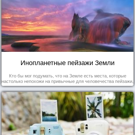
Инопланетные пейзажи Земли
Кто бы мог подумать, что на Земле есть места, которые
настолько непохожи на привычные для человечества пейзажи,
что кажутся и вовсе инопланетными!