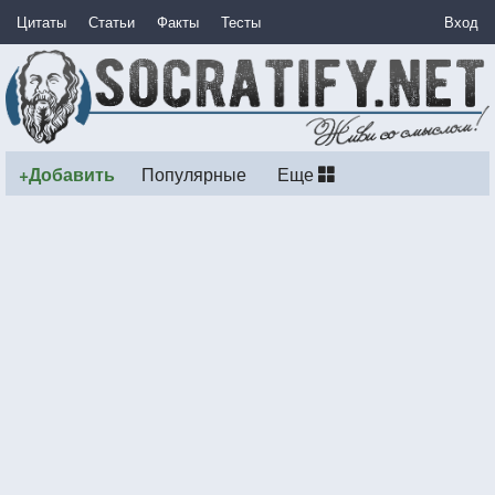
Цитаты
Статьи
Факты
Тесты
Вход
+Добавить
Популярные
Еще