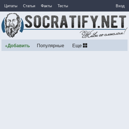
Цитаты
Статьи
Факты
Тесты
Вход
+Добавить
Популярные
Еще