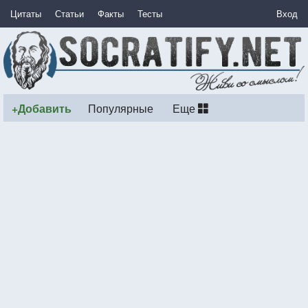
Цитаты
Статьи
Факты
Тесты
Вход
+Добавить
Популярные
Еще