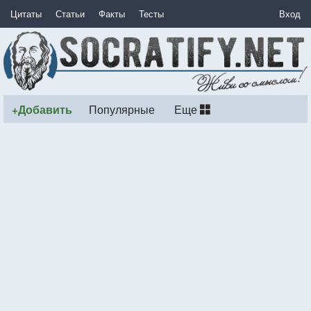
Цитаты
Статьи
Факты
Тесты
Вход
+Добавить
Популярные
Еще