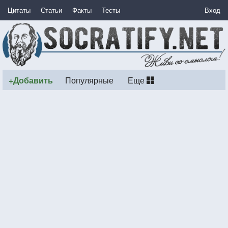
Цитаты
Статьи
Факты
Тесты
Вход
+Добавить
Популярные
Еще