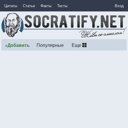
Цитаты
Статьи
Факты
Тесты
Вход
+Добавить
Популярные
Еще