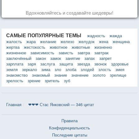
Вдохновляйтесь и создавайте шедевры!
САМЫЕ ПОПУЛЯРНЫЕ ТЕМЫ
жадность
жажда
жалость
жара
желание
железо
желудок
жена
женщина
жертва
жестокость
животное
животные
жизненно
жизненное
зависимость
зависть
завтра
завтрак
заключённый
закон
замок
занятие
запах
запрет
зарплата
заря
заслуга
защита
звезда
звонок
здоровье
земля
зеркало
зима
зло
злоба
злодей
злость
змея
знакомство
знакомый
знание
значение
золото
зрелище
зрелость
зрение
зритель
зуб
Главная
❤❤❤ Стас Янковский — 346 цитат
Правила
Конфиденциальность
Последние цитаты