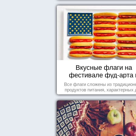
Вкусные флаги на
фестивале фуд-арта 
Сиднее
Все флаги сложены из традицио
продуктов питания, характерных 
этих стран.