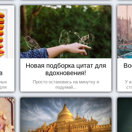
Новая подборка цитат для
Во
в
вдохновения!
нных
Просто остановись на минутку и
У в
для
подумай...
ст