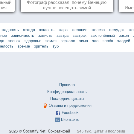
льный
Фотограф рассказал, почему Венецию
ния.
лучше посещать зимой
Име
жадность
жажда
жалость
жара
желание
железо
желудок
же
нное
зависимость
зависть
завтра
завтрак
заключённый
закон
зда
звонок
здоровье
земля
зеркало
зима
зло
злоба
злодей
релость
зрение
зритель
зуб
Правила
Конфиденциальность
Последние цитаты
Отзывы и предложения
Facebook
Вконтакте
2026 © Socratify.Net, Сократифай
245 тыс. цитат и пословиц