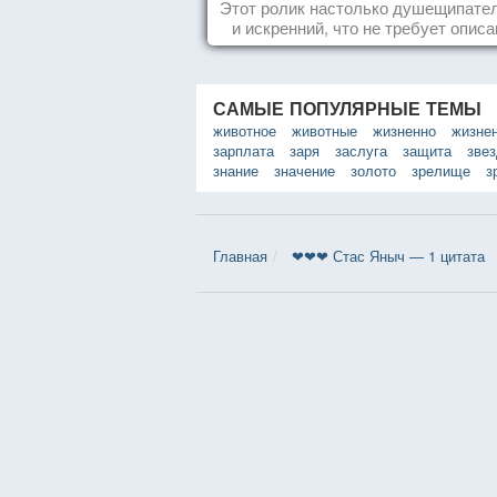
колыбели
Этот ролик настолько душещипате
и искренний, что не требует описа
САМЫЕ ПОПУЛЯРНЫЕ ТЕМЫ
животное
животные
жизненно
жизне
зарплата
заря
заслуга
защита
зве
знание
значение
золото
зрелище
з
Главная
❤❤❤ Стас Яныч — 1 цитата