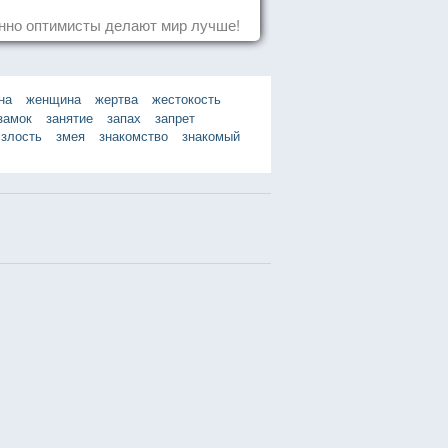
нно оптимисты делают мир лучше!
на
женщина
жертва
жестокость
замок
занятие
запах
запрет
злость
змея
знакомство
знакомый