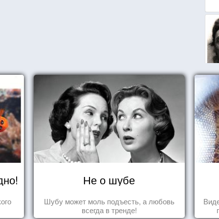
дно!
Не о шубе
ого
Шубу может моль подъесть, а любовь
Виде
всегда в тренде!