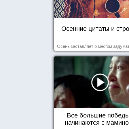
Осенние цитаты и стр
Осень заставляет о многом задумат
Все большие побед
начинаются с мамино