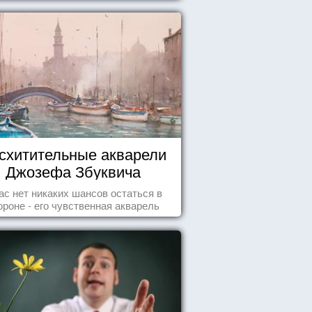
схитительные акварели
Джозефа Збуквича
ас нет никаких шансов остаться в
ороне - его чувственная акварель
покорила жителей всего мира.