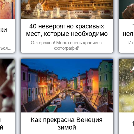
40 невероятно красивых
оки
мест, которые необходимо
нел
увидеть пока вы живы
Осторожно! Много очень красивых
Ит
ься...
фотографий
ы
Как прекрасна Венеция
й
зимой