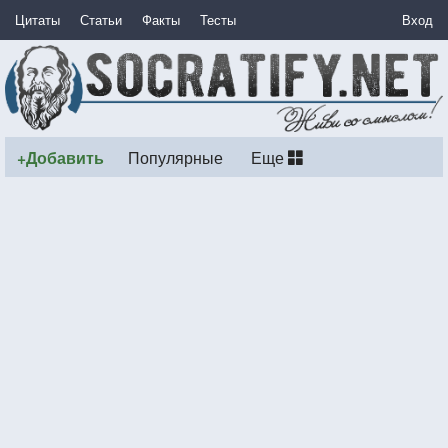
Цитаты
Статьи
Факты
Тесты
Вход
+Добавить
Популярные
Еще