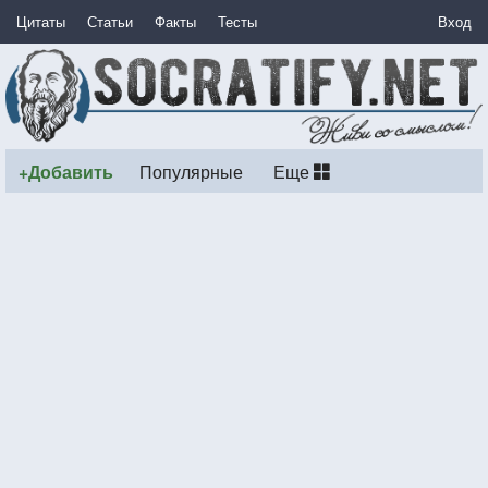
Цитаты
Статьи
Факты
Тесты
Вход
+Добавить
Популярные
Еще