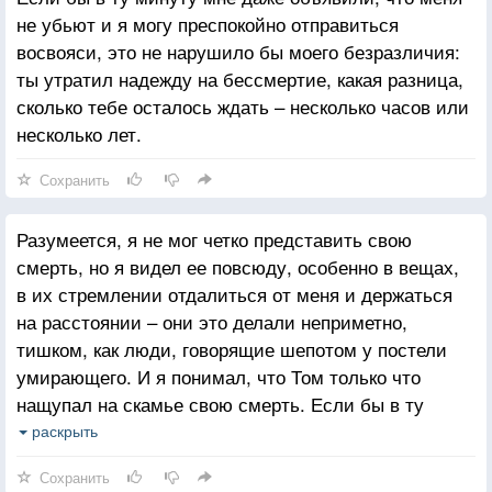
не убьют и я могу преспокойно отправиться
восвояси, это не нарушило бы моего безразличия:
ты утратил надежду на бессмертие, какая разница,
сколько тебе осталось ждать – несколько часов или
несколько лет.
Сохранить
Разумеется, я не мог четко представить свою
смерть, но я видел ее повсюду, особенно в вещах,
в их стремлении отдалиться от меня и держаться
на расстоянии – они это делали неприметно,
тишком, как люди, говорящие шепотом у постели
умирающего. И я понимал, что Том только что
нащупал на скамье свою смерть. Если бы в ту
минуту мне даже объявили, что меня не убьют и я
раскрыть
могу преспокойно отправиться восвояси, это не
Сохранить
нарушило бы моего безразличия: ты утратил