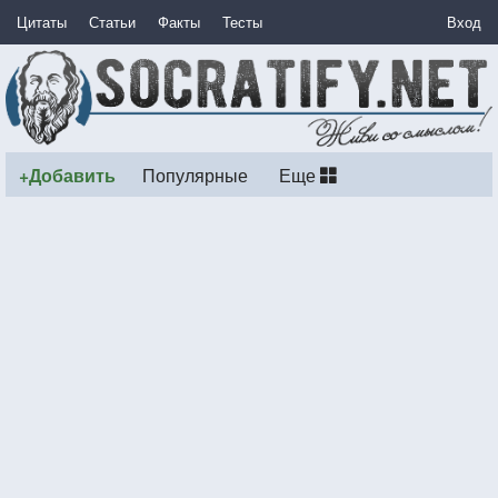
Цитаты
Статьи
Факты
Тесты
Вход
+Добавить
Популярные
Еще