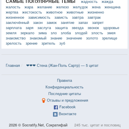
САМЫЕ ПОПУЛЯРНЫЕ ТЕМЫ
жадность
жажда
жалость
жара
желание
железо
желудок
жена
женщина
жертва
жестокость
животное
животные
жизненно
жизненное
зависимость
зависть
завтра
завтрак
заключённый
закон
замок
занятие
запах
запрет
зарплата
заря
заслуга
защита
звезда
звонок
здоровье
земля
зеркало
зима
зло
злоба
злодей
злость
змея
знакомство
знакомый
знание
значение
золото
зрелище
зрелость
зрение
зритель
зуб
Главная
❤❤❤ Стена (Жан-Поль Сартр) — 5 цитат
Правила
Конфиденциальность
Последние цитаты
Отзывы и предложения
Facebook
Вконтакте
2026 © Socratify.Net, Сократифай
245 тыс. цитат и пословиц