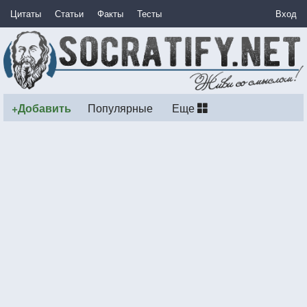
Цитаты
Статьи
Факты
Тесты
Вход
+Добавить
Популярные
Еще