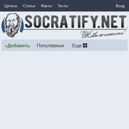
Цитаты
Статьи
Факты
Тесты
Вход
+Добавить
Популярные
Еще