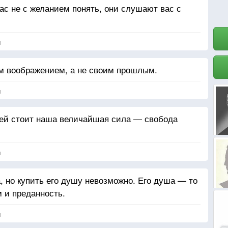
с не с желанием понять, они слушают вас с
я
им воображением, а не своим прошлым.
я
ей стоит наша величайшая сила — свобода
я
, но купить его душу невозможно. Его душа — то
 и преданность.
я