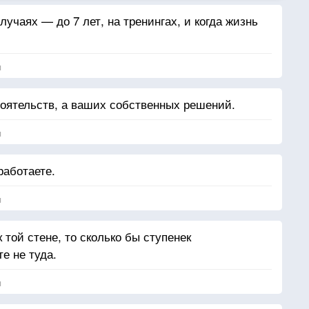
лучаях — до 7 лет, на тренингах, и когда жизнь
я
тоятельств, а ваших собственных решений.
я
работаете.
я
 той стене, то сколько бы ступенек
е не туда.
я