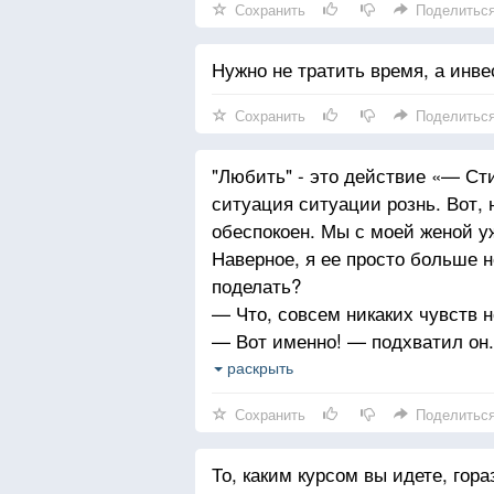
Сохранить
Поделитьс
Нужно не тратить время, а инве
Сохранить
Поделитьс
"Любить" - это действие «— Сти
ситуация ситуации рознь. Вот,
обеспокоен. Мы с моей женой уж
Наверное, я ее просто больше н
поделать?
— Что, совсем никаких чувств 
— Вот именно! — подхватил он. 
Что вы мне посоветуете?
раскрыть
— Любить ее! — ответил я.
Сохранить
Поделитьс
— Я же говорю, никаких чувств 
— Любите ее!
То, каким курсом вы идете, гор
— Нет, вы не поняли! Никакой 