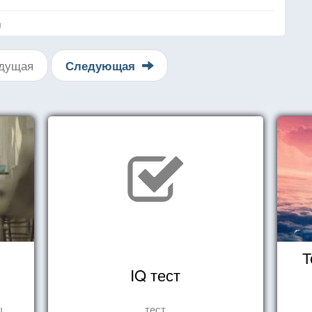
я
дущая
Следующая
Т
IQ тест
ы
тест