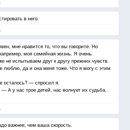
я
стировать в него.
я
вен, мне нравится то, что вы говорите. Но
 например, моя семейная жизнь. Я очень
е не испытываем друг к другу прежних чувств.
е люблю, да и она меня тоже. Что я могу с этим
не осталось? — спросил я.
— А у нас трое детей, нас волнует их судьба.
я
уже не осталось!
аздо важнее, чем ваша скорость.
любви уже больше нет!