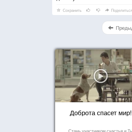
Сохранить
Поделитьс
Преды
Доброта спасет мир!
Стань участником счастья и Т