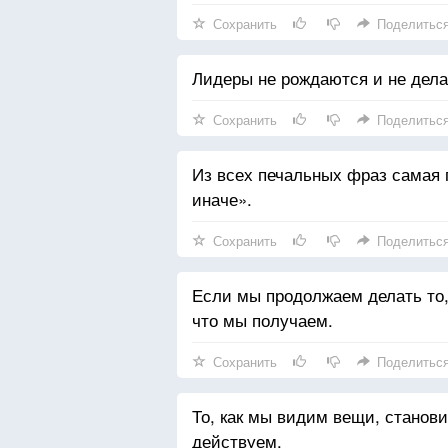
— Тогда любите ее! Если чувств
Сохранить
Поделитьс
любить ее!
— Но как же любить, если не 
Лидеры не рождаются и не дел
— Послушайте, мой друг, «люби
Любовь-чувство есть плод любв
Сохранить
Поделитьс
Жертвуйте собой. Слушайте ее.
Ну как, вы готовы любить ее?»
Из всех печальных фраз самая 
иначе».
Сохранить
Поделитьс
Если мы продолжаем делать то,
что мы получаем.
Сохранить
Поделитьс
То, как мы видим вещи, станови
действуем.