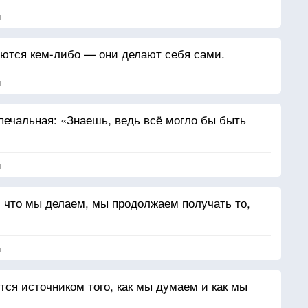
о ушло, то у вас есть хорошая причина, что бы
я
любишь?
аются кем-либо — они делают себя сами.
ть» — это глагол, который означает действие.
и-действия. Так любите же ее! Служите ей.
я
 Сопереживайте ей. Цените ее. Поддерживайте.
печальная: «Знаешь, ведь всё могло бы быть
я
 что мы делаем, мы продолжаем получать то,
я
тся источником того, как мы думаем и как мы