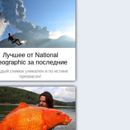
Лучшее от National
ographic за последние
пару лет
дый снимок уникален и по истине
прекрасен!