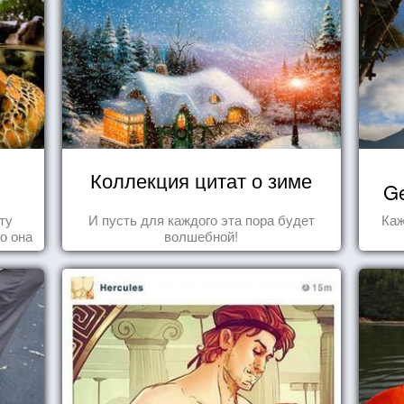
в
Коллекция цитат о зиме
Ge
ту
И пусть для каждого эта пора будет
Каж
то она
волшебной!