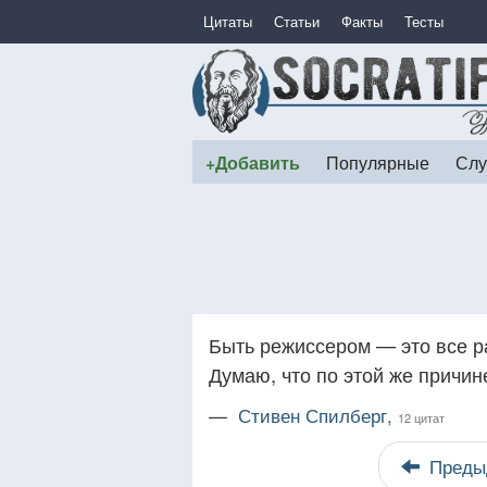
Цитаты
Статьи
Факты
Тесты
+Добавить
Популярные
Слу
Быть режиссером — это все р
Думаю, что по этой же причин
—
Стивен Спилберг,
12 цитат
Преды