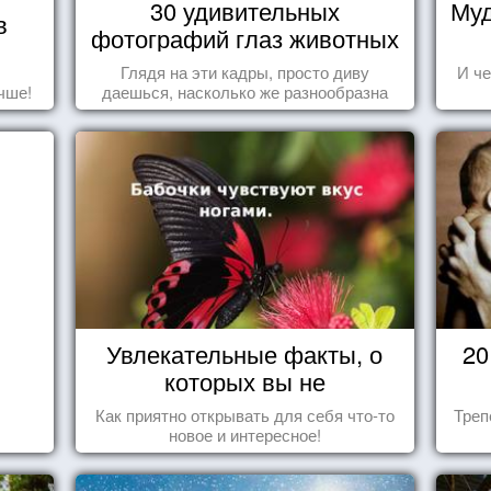
30 удивительных
Муд
в
фотографий глаз животных
Глядя на эти кадры, просто диву
И че
чше!
даешься, насколько же разнообразна
природа нашего мира!
Увлекательные факты, о
20
которых вы не
догадывались!
Как приятно открывать для себя что-то
Треп
новое и интересное!