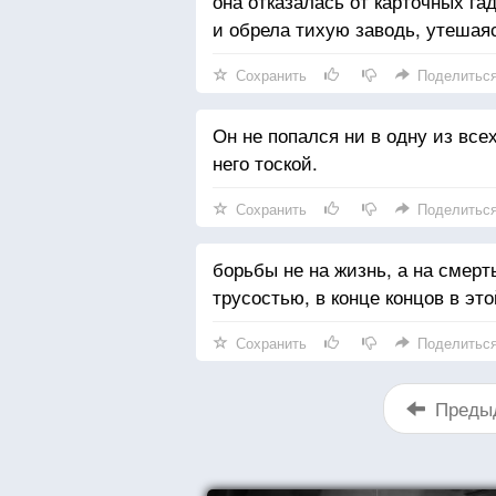
она отказалась от карточных г
и обрела тихую заводь, утешая
Сохранить
Поделитьс
Он не попался ни в одну из все
него тоской.
Сохранить
Поделитьс
борьбы не на жизнь, а на смер
трусостью, в конце концов в э
Сохранить
Поделитьс
Преды