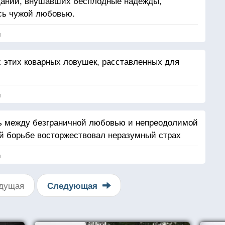
аданий, внушавших бесплодные надежды,
сь чужой любовью.
я
х этих коварных ловушек, расставленных для
я
ть между безграничной любовью и непреодолимой
той борьбе восторжествовал неразумный страх
я
дущая
Следующая