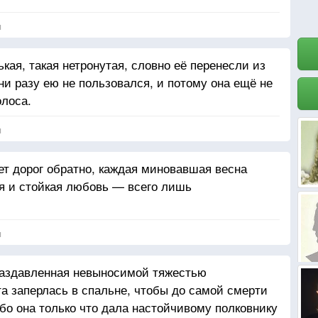
я
ая, такая нетронутая, словно её перенесли из
 ни разу ею не пользовался, и потому она ещё не
олоса.
я
т дорог обратно, каждая миновавшая весна
я и стойкая любовь — всего лишь
я
раздавленная невыносимой тяжестью
та заперлась в спальне, чтобы до самой смерти
бо она только что дала настойчивому полковнику