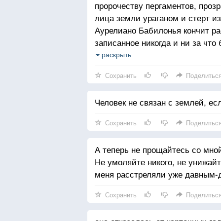
пророчеству пергаментов, прозр
лица земли ураганом и стерт из
Аурелиано Бабилонья кончит ра
записанное никогда и ни за что
человеческим, которые обречены
раскрыть
на земле дважды.
Сохранить
Поделитьс
Человек не связан с землей, есл
Сохранить
Поделитьс
А теперь не прощайтесь со мно
Не умоляйте никого, не унижайт
меня расстреляли уже давным-
Сохранить
Поделитьс