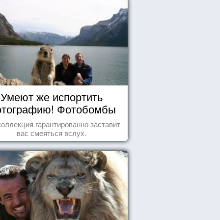
Умеют же испортить
тографию! Фотобомбы
животных
коллекция гарантированно заставит
вас смеяться вслух.