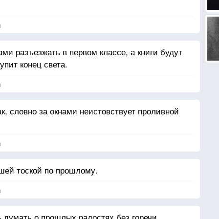
я
сами разъезжать в первом классе, а книги будут
упит конец света.
я
к, словно за окнами неистовствует проливной
я
шей тоской по прошлому.
я
 думать о прошлых радостях без горечи