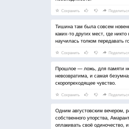
Сохранить
Поделитьс
Тишина там была совсем новеньк
каких-то других мест, где никто
научилась толком передавать г
Сохранить
Поделитьс
Прошлое — ложь, для памяти не
невозвратима, и самая безумна
скоропреходящее чувство.
Сохранить
Поделитьс
Одним августовским вечером, 
собственного упорства, Амаран
оплакивать своё одиночество, и