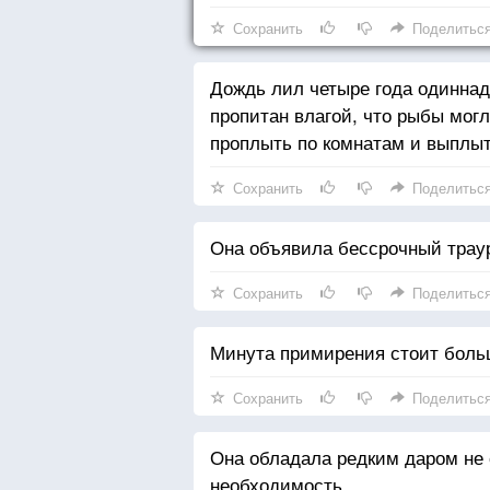
Сохранить
Поделитьс
Дождь лил четыре года одиннад
пропитан влагой, что рыбы могл
проплыть по комнатам и выплыт
Сохранить
Поделитьс
Она объявила бессрочный траур
Сохранить
Поделитьс
Минута примирения стоит боль
Сохранить
Поделитьс
Она обладала редким даром не с
необходимость.