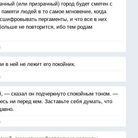
ачный (или призрачный) город будет сметен с
 памяти людей в то самое мгновение, когда
сшифровывать пергаменты, и что все в них
 больше не повторится, ибо тем родам
 на сто лет одиночества, не суждено появиться
я
и в ней не лежит его покойник.
я
й, — сказал он подчеркнуто спокойным тоном. —
есь ни перед кем. Заставьте себя думать, что
давно.
я