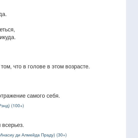
да.
еться,
икуда.
 том, что в голове в этом возрасте.
тражение самого себя.
Рэнд) (100+)
 всерьез.
Инасиу ди Алмейда Праду) (30+)