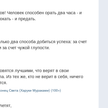
ов! Человек способен орать два часа - и
юкать - и предать.
лько два способа добиться yспеха: за счет
 за счет чyжой глyпости.
овятся лучшими, что верят в свои
а. Из тех же, кто не верит в себя, ничего
тся.
Конец Света (Харуки Мураками) (100+)
летят,