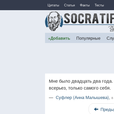
Цитаты
Статьи
Факты
Тесты
+Добавить
Популярные
Слу
Мне было двадцать два года.
всерьез, только самого себя.
—
Суфлер (Анна Малышева),
8
Преды