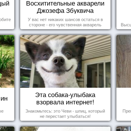
дый
Восхитительные акварели
Джозефа Збуквича
юбите
У вас нет никаких шансов остаться в
стороне - его чувственная акварель
Высш
покорила жителей всего мира.
Эта собака-улыбака
шин
взорвала интернет!
ые
Знакомьтесь: это Чеви - шпиц, который
Пре
не перестает улыбаться!