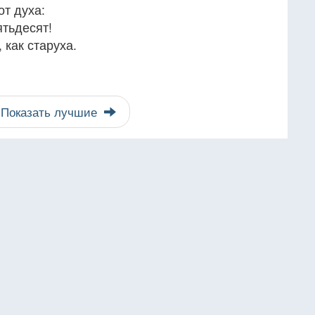
т духа:
ятьдесят!
 как старуха.
Показать лучшие