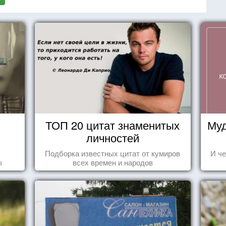
ТОП 20 цитат знаменитых
Муд
личностей
Подборка известных цитат от кумиров
И че
ы
всех времен и народов