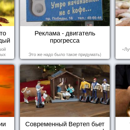
то
Реклама - двигатель
дый
прогресса
шой
«Лу
ных
Это же надо было такое придумать)
стью
ии
Современный Вертеп бьет