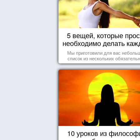
5 вещей, которые прос
необходимо делать каж
день
Мы приготовили для вас неболь
список из нескольких обязатель
вещей, которые должны стать ча
вашего дня.
10 уроков из философ