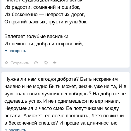
Из радости, сомнений и ошибок,
Из бесконечно — непростых дорог,
Открытий важных, грусти и улыбок.
Вплетает голубые васильки
Из нежности, добра и откровений,
И тонкие полыни стебельки
раскрыть
Не проходящих вечно сожалений.
Сохранить
Побеги в нём надежды и мечты,
Нужна ли нам сегодня доброта? Быть искренним
И сорняки раз лук и расставаний,
наивно и не модно Быть может, жизнь уже не та, И в
Цветы любви небесной красоты,
чувствах своих лучших несвободны? На доброте не
И корни горьких разочарований.
сделаешь успех И не поднимешься по вертикали,
Недоумения и часто смех Ее попутчиками всюду
Для каждого венок неповторим,
встали. А может, ее легче прогонять, Летя по жизни
Не вплетено ни ветки в нём напрасно,
в бесконечной спешке? И проще за циничностью
Он уникален и всего один
скрывать За ироничной колкостью усмешки? Они
раскрыть
И это, без сомнения, прекрасно!