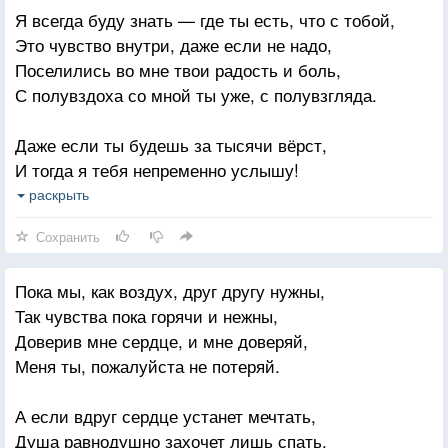
Сохраняя тепло и доверие,
Я всегда буду знать — где ты есть, что с тобой,
Ты же, женщина! Значит-чуткая
Каждый раз в дорогу тебя провожать,
Это чувство внутри, даже если не надо,
Ты душа, выше в небо лети!
Оставляя открытыми двери
Поселились во мне твои радость и боль,
Крыльев белых размах обрети,
С полувздоха со мной ты уже, с полувзгляда.
За тебя, Любовь, буду небо молить
Не расстанься с мечтою заветною!
За всё то, чему ты научила,
Даже если ты будешь за тысячи вёрст,
Никогда не о чём не грусти
Ещё только хочу тебя попросить
И тогда я тебя непременно услышу!
Ты же женщина! Значит-светлая
Чтобы это ты всем подарила!
Словно шёпот твой тихий мне ветер принёс,
раскрыть
Ты, душа, только крепче люби!
Или дождь настучал по скучающим крышам.
Сохранить
Свет надежды в себе не губи,
Даже если ты будешь в огромной толпе,
Будь открытой и доброй по-прежнему,
Пока мы, как воздух, друг другу нужны,
Я родные глаза среди тысяч узнаю,
За собою мосты не руби,
Так чувства пока горячи и нежны,
Словно только вдвоём мы идём по тропе,
Ты же — женщина! Значит-нежная.
Доверив мне сердце, и мне доверяй,
Просто сердцем твой взгляд в один миг угадаю!
Меня ты, пожалуйста не потеряй.
В моих мыслях живёшь ты, в мечтах и делах,
А если вдруг сердце устанет мечтать,
Ходишь за руку рядом со мною повсюду.
Душа равнодушно захочет лишь спать,
Говорим обо всём мы во снах и стихах,