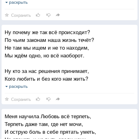
Улыбнулся мудрец -
раскрыть
Их верность воспевая и терпенье.
Протянул мне ларец -
Сохранить
Им отдают доверие, душу, кровь,
Открывай поскорей, не пугайся!
По ним с ума в порывах нежных сходят,
Ну почему же так всё происходит?
Я открыла его -
На высший пьедестал подняв Любовь!
По чьим законам наша жизнь течёт?
В нём лишь слово одно
Но от любимых женщин не уходят.
Не там мы ищем и не то находим,
Только слово одно -
Мы ждём одно, но всё наоборот.
Улыбайся!Улыбайся весне -
Ну кто за нас решения принимает,
Улыбайся во сне
Кого любить и без кого нам жить?
Ясным днём и дождливым ненастьем,
[И почему нам жизнь не разрешает
раскрыть
Улыбайся друзьям ! -
Самим всегда свою Судьбу вершить?
Сохранить
Улыбайся врагам
И кто за нас все точки расставляет,
Это всё, что нам нужно -
Меня научила Любовь всё терпеть,
Возводит и разводит нам мосты,
Для Счастья!
Терпеть даже там, где нет мочи,
Сердцами словно шашками играет,
Помню я мудреца -
И острую боль в себе прятать уметь,
Не спрашивая, что же хочешь ты?