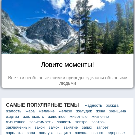
Ловите моменты!
Все эти необычные снимки природы сделаны обычными
людьми
САМЫЕ ПОПУЛЯРНЫЕ ТЕМЫ
жадность
жажда
жалость
жара
желание
железо
желудок
жена
женщина
жертва
жестокость
животное
животные
жизненно
жизненное
зависимость
зависть
завтра
завтрак
заключённый
закон
замок
занятие
запах
запрет
зарплата
заря
заслуга
защита
звезда
звонок
здоровье