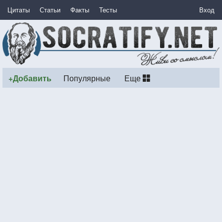
Цитаты
Статьи
Факты
Тесты
Вход
+Добавить
Популярные
Еще