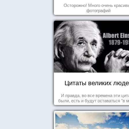
увидеть пока вы жив
Осторожно! Много очень красив
фотографий
Цитаты великих люде
И правда, во все времена эти ци
были, есть и будут оставаться "в м