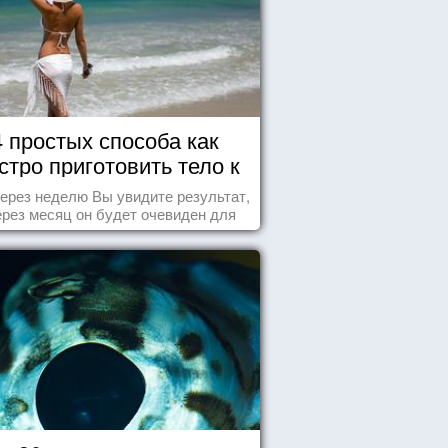
4 простых способа как
стро приготовить тело к
морю
ерез неделю Вы увидите результат,
ерез месяц он будет очевиден для
всех!