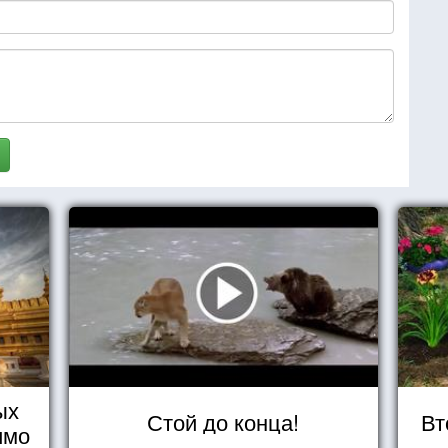
ых
Стой до конца!
Вт
имо