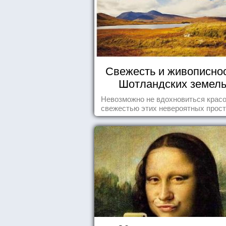
Свежесть и живописно
Шотландских земел
Невозможно не вдохновиться красо
свежестью этих невероятных прост