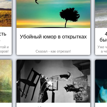
сть
Убойный юмор в открытках
ь
бы
той и
Уже ч
оров!
Сказал - как отрезал!
а ч