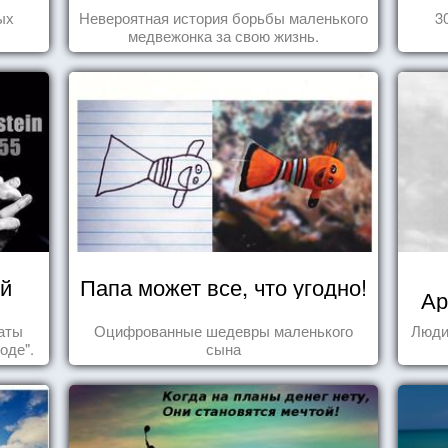
ы
ых
Невероятная история борьбы маленького
3
медвежонка за свою жизнь.
й
Папа может все, что угодно!
Ар
таты
Оцифрованные шедевры маленького
Люди
оде".
сына