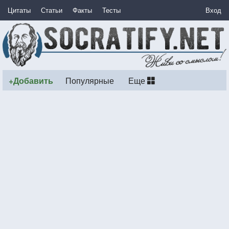
Цитаты
Статьи
Факты
Тесты
Вход
+Добавить
Популярные
Еще